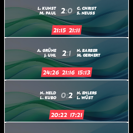
:
L. KUNST
C. CHRIST
2
0
M. PAUL
S. NEUSS
21:15
21:11
:
A. GRÜNE
N. BARBER
2
1
J. UHL
M. GERNERT
24:26
21:16
15:13
:
N. HELD
N. EHLERS
0
2
L. KUBO
L. WÜST
20:22
17:21