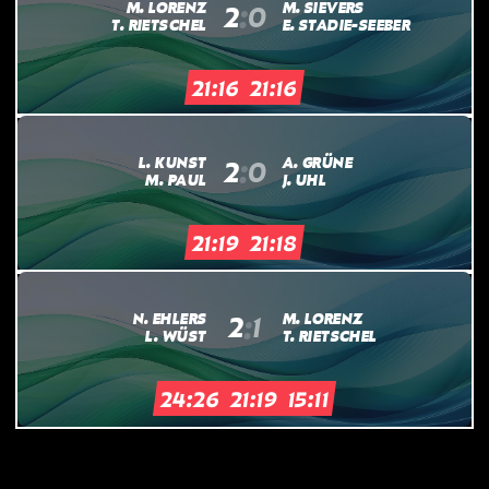
:
M. LORENZ
M. SIEVERS
2
0
T. RIETSCHEL
E. STADIE-SEEBER
21:16
21:16
:
L. KUNST
A. GRÜNE
2
0
M. PAUL
J. UHL
21:19
21:18
:
N. EHLERS
M. LORENZ
2
1
L. WÜST
T. RIETSCHEL
24:26
21:19
15:11